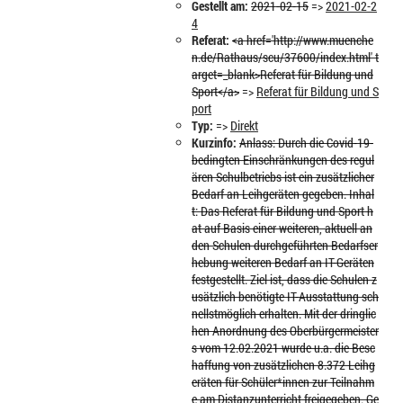
Gestellt am:
2021-02-15
=>
2021-02-2
4
Referat:
<a href='http://www.muenche
n.de/Rathaus/scu/37600/index.html' t
arget=_blank>Referat für Bildung und
Sport</a>
=>
Referat für Bildung und S
port
Typ:
=>
Direkt
Kurzinfo:
Anlass: Durch die Covid-19-
bedingten Einschränkungen des regul
ären Schulbetriebs ist ein zusätzlicher
Bedarf an Leihgeräten gegeben. Inhal
t: Das Referat für Bildung und Sport h
at auf Basis einer weiteren, aktuell an
den Schulen durchgeführten Bedarfser
hebung weiteren Bedarf an IT-Geräten
festgestellt. Ziel ist, dass die Schulen z
usätzlich benötigte IT-Ausstattung sch
nellstmöglich erhalten. Mit der dringlic
hen Anordnung des Oberbürgermeister
s vom 12.02.2021 wurde u.a. die Besc
haffung von zusätzlichen 8.372 Leihg
eräten für Schüler*innen zur Teilnahm
e am Distanzunterricht freigegeben. Ge