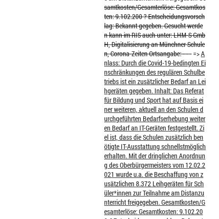
samtkosten/Gesamterlöse: Gesamtkos
ten: 9.102.200 ? Entscheidungsvorsch
lag: Bekannt gegeben. Gesucht werde
n kann im RIS auch unter: LHM-S Gmb
H, Digitalisierung an Münchner Schule
n, Corona-Zeiten Ortsangabe: - - -
=>
A
nlass: Durch die Covid-19-bedingten Ei
nschränkungen des regulären Schulbe
triebs ist ein zusätzlicher Bedarf an Lei
hgeräten gegeben. Inhalt: Das Referat
für Bildung und Sport hat auf Basis ei
ner weiteren, aktuell an den Schulen d
urchgeführten Bedarfserhebung weiter
en Bedarf an IT-Geräten festgestellt. Zi
el ist, dass die Schulen zusätzlich ben
ötigte IT-Ausstattung schnellstmöglich
erhalten. Mit der dringlichen Anordnun
g des Oberbürgermeisters vom 12.02.2
021 wurde u.a. die Beschaffung von z
usätzlichen 8.372 Leihgeräten für Sch
üler*innen zur Teilnahme am Distanzu
nterricht freigegeben. Gesamtkosten/G
esamterlöse: Gesamtkosten: 9.102.20