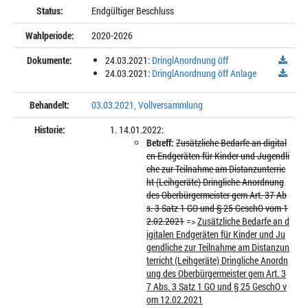
Status:
Endgültiger Beschluss
Wahlperiode:
2020-2026
Dokumente:
24.03.2021:
DringlAnordnung öff
24.03.2021:
DringlAnordnung öff Anlage
Behandelt:
03.03.2021, Vollversammlung
Historie:
14.01.2022:
Betreff:
Zusätzliche Bedarfe an digital
en Endgeräten für Kinder und Jugendli
che zur Teilnahme am Distanzunterric
ht (Leihgeräte) Dringliche Anordnung
des Oberbürgermeister gem Art. 37 Ab
s. 3 Satz 1 GO und § 25 GeschO vom 1
2.02.2021
=>
Zusätzliche Bedarfe an d
igitalen Endgeräten für Kinder und Ju
gendliche zur Teilnahme am Distanzun
terricht (Leihgeräte) Dringliche Anordn
ung des Oberbürgermeister gem Art. 3
7 Abs. 3 Satz 1 GO und § 25 GeschO v
om 12.02.2021