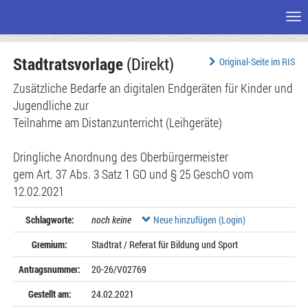
Me
Zum
Stadtratsvorlage
(Direkt)
Seiteninhalt
Original-Seite im RIS
Zusätzliche Bedarfe an digitalen Endgeräten für Kinder und
Jugendliche zur
Teilnahme am Distanzunterricht (Leihgeräte)
Dringliche Anordnung des Oberbürgermeister
gem Art. 37 Abs. 3 Satz 1 GO und § 25 GeschO vom
12.02.2021
Schlagworte:
noch keine
Neue hinzufügen (Login)
Gremium:
Stadtrat / Referat für Bildung und Sport
Antragsnummer:
20-26/V02769
Gestellt am:
24.02.2021