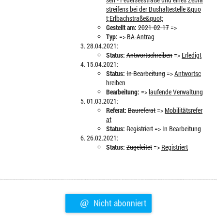
streifens bei der Bushaltestelle &quo
t;Erlbachstraße&quot;
Gestellt am:
2021-02-17
=>
Typ:
=>
BA-Antrag
28.04.2021:
Status:
Antwortschreiben
=>
Erledigt
15.04.2021:
Status:
In Bearbeitung
=>
Antwortsc
hreiben
Bearbeitung:
=>
laufende Verwaltung
01.03.2021:
Referat:
Baureferat
=>
Mobilitätsrefer
at
Status:
Registriert
=>
In Bearbeitung
26.02.2021:
Status:
Zugeleitet
=>
Registriert
@
Nicht abonniert