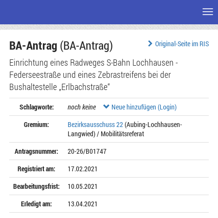
Me
Zum
BA-Antrag
(BA-Antrag)
Seiteninhalt
Original-Seite im RIS
Einrichtung eines Radweges S-Bahn Lochhausen -
Federseestraße und eines Zebrastreifens bei der
Bushaltestelle „Erlbachstraße“
Schlagworte:
noch keine
Neue hinzufügen (Login)
Gremium:
Bezirksausschuss 22
(Aubing-Lochhausen-
Langwied) / Mobilitätsreferat
Antragsnummer:
20-26/B01747
Registriert am:
17.02.2021
Bearbeitungsfrist:
10.05.2021
Erledigt am:
13.04.2021