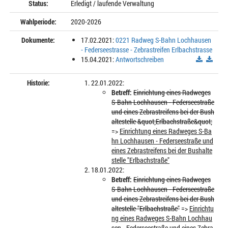
Status:
Erledigt / laufende Verwaltung
Wahlperiode:
2020-2026
Dokumente:
17.02.2021:
0221 Radweg S-Bahn Lochhausen
- Federseestrasse - Zebrastreifen Erlbachstrasse
15.04.2021:
Antwortschreiben
Historie:
22.01.2022:
Betreff:
Einrichtung eines Radweges
S-Bahn Lochhausen - Federseestraße
und eines Zebrastreifens bei der Bush
altestelle &quot;Erlbachstraße&quot;
=>
Einrichtung eines Radweges S-Ba
hn Lochhausen - Federseestraße und
eines Zebrastreifens bei der Bushalte
stelle "Erlbachstraße"
18.01.2022:
Betreff:
Einrichtung eines Radweges
S-Bahn Lochhausen - Federseestraße
und eines Zebrastreifens bei der Bush
altestelle "Erlbachstraße"
=>
Einrichtu
ng eines Radweges S-Bahn Lochhau
sen - Federseestraße und eines Zebra