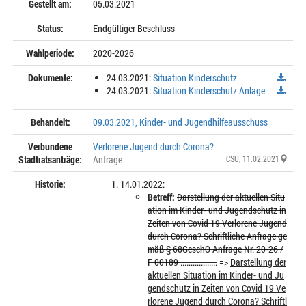
Gestellt am:
05.03.2021
Status:
Endgültiger Beschluss
Wahlperiode:
2020-2026
Dokumente:
24.03.2021:
Situation Kinderschutz
24.03.2021:
Situation Kinderschutz Anlage
Behandelt:
09.03.2021, Kinder- und Jugendhilfeausschuss
Verbundene
Verlorene Jugend durch Corona?
Stadtratsanträge:
Anfrage
CSU
, 11.02.2021
Historie:
14.01.2022:
Betreff:
Darstellung der aktuellen Situ
ation im Kinder- und Jugendschutz in
Zeiten von Covid 19 Verlorene Jugend
durch Corona? Schriftliche Anfrage ge
mäß § 68GeschO Anfrage Nr. 20-26 /
F 00189 ..................
=>
Darstellung der
aktuellen Situation im Kinder- und Ju
gendschutz in Zeiten von Covid 19 Ve
rlorene Jugend durch Corona? Schriftl