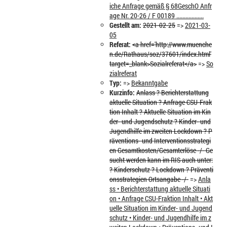
iche Anfrage gemäß § 68GeschO Anfr
age Nr. 20-26 / F 00189 ..................
Gestellt am:
2021-02-25
=>
2021-03-
05
Referat:
<a href='http://www.muenche
n.de/Rathaus/soz/37601/index.html'
target=_blank>Sozialreferat</a>
=>
So
zialreferat
Typ:
=>
Bekanntgabe
Kurzinfo:
Anlass ? Berichterstattung
aktuelle Situation ? Anfrage CSU-Frak
tion Inhalt ? Aktuelle Situation im Kin
der- und Jugendschutz ? Kinder- und
Jugendhilfe im zweiten Lockdown ? P
räventions- und Interventionsstrategi
en Gesamtkosten/Gesamterlöse -/- Ge
sucht werden kann im RIS auch unter:
? Kinderschutz ? Lockdown ? Präventi
onsstrategien Ortsangabe -/-
=>
Anla
ss • Berichterstattung aktuelle Situati
on • Anfrage CSU-Fraktion Inhalt • Akt
uelle Situation im Kinder- und Jugend
schutz • Kinder- und Jugendhilfe im z