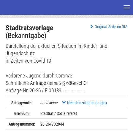
Me
Zum
Stadtratsvorlage
Seiteninhalt
Original-Seite im RIS
(Bekanntgabe)
Darstellung der aktuellen Situation im Kinder- und
Jugendschutz
in Zeiten von Covid 19
Verlorene Jugend durch Corona?
Schriftliche Anfrage gemäß § 68GeschO
Anfrage Nr. 20-26 / F 00189 ..................
Schlagworte:
noch keine
Neue hinzufügen (Login)
Gremium:
Stadtrat / Sozialreferat
Antragsnummer:
20-26/V02844