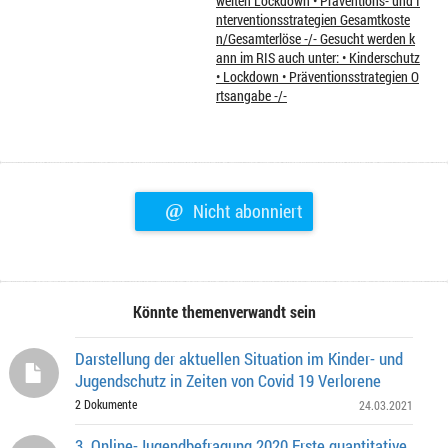
weiten Lockdown • Präventions- und I
nterventionsstrategien Gesamtkoste
n/Gesamterlöse -/- Gesucht werden k
ann im RIS auch unter: • Kinderschutz
• Lockdown • Präventionsstrategien O
rtsangabe -/-
@
Nicht abonniert
Könnte themenverwandt sein
Darstellung der aktuellen Situation im Kinder- und
Jugendschutz in Zeiten von Covid 19 Verlorene
2 Dokumente
24.03.2021
3. Online-Jugendbefragung 2020 Erste quantitative