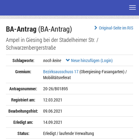
Me
Zum
BA-Antrag
(BA-Antrag)
Seiteninhalt
Original-Seite im RIS
Ampel in Giesing bei der Stadelheimer Str. /
Schwarzenbergerstraße
Schlagworte:
noch keine
Neue hinzufügen (Login)
Gremium:
Bezirksausschuss 17
(Obergiesing-Fasangarten) /
Mobilitätsreferat
Antragsnummer:
20-26/B01895
Registriert am:
12.03.2021
Bearbeitungsfrist:
09.06.2021
Erledigt am:
14.09.2021
Status:
Erledigt / laufende Verwaltung