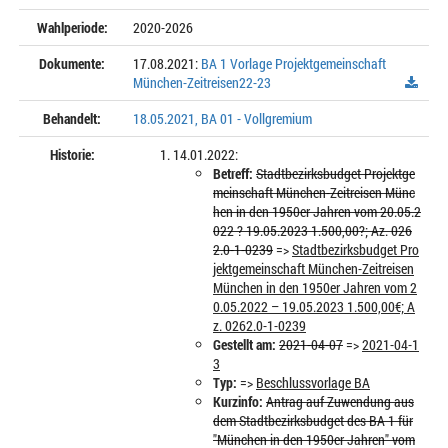
Wahlperiode:
2020-2026
Dokumente:
17.08.2021:
BA 1 Vorlage Projektgemeinschaft
München-Zeitreisen22-23
Behandelt:
18.05.2021, BA 01 - Vollgremium
Historie:
14.01.2022:
Betreff:
Stadtbezirksbudget Projektge
meinschaft München-Zeitreisen Münc
hen in den 1950er Jahren vom 20.05.2
022 ? 19.05.2023 1.500,00?; Az. 026
2.0-1-0239
=>
Stadtbezirksbudget Pro
jektgemeinschaft München-Zeitreisen
München in den 1950er Jahren vom 2
0.05.2022 – 19.05.2023 1.500,00€; A
z. 0262.0-1-0239
Gestellt am:
2021-04-07
=>
2021-04-1
3
Typ:
=>
Beschlussvorlage BA
Kurzinfo:
Antrag auf Zuwendung aus
dem Stadtbezirksbudget des BA 1 für
"München in den 1950er Jahren" vom