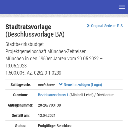
Me
Zum
Stadtratsvorlage
Seiteninhalt
Original-Seite im RIS
(Beschlussvorlage BA)
Stadtbezirksbudget
Projektgemeinschaft München-Zeitreisen
München in den 1950er Jahren vom 20.05.2022 –
19.05.2023
1.500,00€; Az. 0262.0-1-0239
Schlagworte:
noch keine
Neue hinzufügen (Login)
Gremium:
Bezirksausschuss 1
(Altstadt-Lehel) / Direktorium
Antragsnummer:
20-26/V03138
Gestellt am:
13.04.2021
Status:
Endgültiger Beschluss