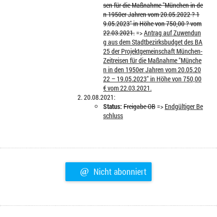
sen für die Maßnahme "München in de
n 1950er Jahren vom 20.05.2022 ? 1
9.05.2023" in Höhe von 750,00 ? vom
22.03.2021.
=>
Antrag auf Zuwendun
g aus dem Stadtbezirksbudget des BA
25 der Projektgemeinschaft München-
Zeitreisen für die Maßnahme "Münche
n in den 1950er Jahren vom 20.05.20
22 – 19.05.2023" in Höhe von 750,00
€ vom 22.03.2021.
20.08.2021:
Status:
Freigabe OB
=>
Endgültiger Be
schluss
@
Nicht abonniert