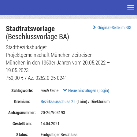
Me
Zum
Stadtratsvorlage
Seiteninhalt
Original-Seite im RIS
(Beschlussvorlage BA)
Stadtbezirksbudget
Projektgemeinschaft München-Zeitreisen
München in den 1950er Jahren vom 20.05.2022 –
19.05.2023
750,00 € / Az. 0262.0-25-0241
Schlagworte:
noch keine
Neue hinzufügen (Login)
Gremium:
Bezirksausschuss 25
(Laim) / Direktorium
Antragsnummer:
20-26/V03193
Gestellt am:
14.04.2021
Status:
Endgültiger Beschluss