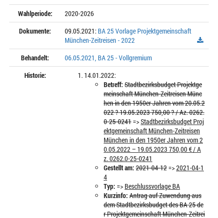
Wahlperiode:
2020-2026
Dokumente:
09.05.2021:
BA 25 Vorlage Projektgemeinschaft
München-Zeitreisen - 2022
Behandelt:
06.05.2021, BA 25 - Vollgremium
Historie:
14.01.2022:
Betreff:
Stadtbezirksbudget Projektge
meinschaft München-Zeitreisen Münc
hen in den 1950er Jahren vom 20.05.2
022 ? 19.05.2023 750,00 ? / Az. 0262.
0-25-0241
=>
Stadtbezirksbudget Proj
ektgemeinschaft München-Zeitreisen
München in den 1950er Jahren vom 2
0.05.2022 – 19.05.2023 750,00 € / A
z. 0262.0-25-0241
Gestellt am:
2021-04-12
=>
2021-04-1
4
Typ:
=>
Beschlussvorlage BA
Kurzinfo:
Antrag auf Zuwendung aus
dem Stadtbezirksbudget des BA 25 de
r Projektgemeinschaft München-Zeitrei