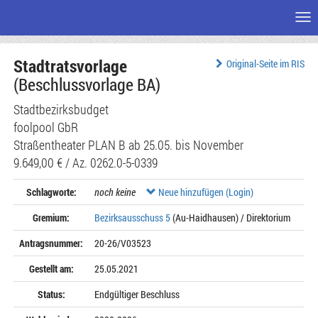
Me
Zum
Stadtratsvorlage
Seiteninhalt
Original-Seite im RIS
(Beschlussvorlage BA)
Stadtbezirksbudget
foolpool GbR
Straßentheater PLAN B ab 25.05. bis November
9.649,00 € / Az. 0262.0-5-0339
Schlagworte:
noch keine
Neue hinzufügen (Login)
Gremium:
Bezirksausschuss 5
(Au-Haidhausen) / Direktorium
Antragsnummer:
20-26/V03523
Gestellt am:
25.05.2021
Status:
Endgültiger Beschluss