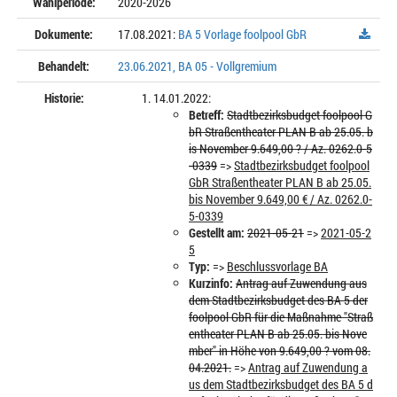
Wahlperiode:
2020-2026
Dokumente:
17.08.2021:
BA 5 Vorlage foolpool GbR
Behandelt:
23.06.2021, BA 05 - Vollgremium
Historie:
14.01.2022:
Betreff:
Stadtbezirksbudget foolpool G
bR Straßentheater PLAN B ab 25.05. b
is November 9.649,00 ? / Az. 0262.0-5
-0339
=>
Stadtbezirksbudget foolpool
GbR Straßentheater PLAN B ab 25.05.
bis November 9.649,00 € / Az. 0262.0-
5-0339
Gestellt am:
2021-05-21
=>
2021-05-2
5
Typ:
=>
Beschlussvorlage BA
Kurzinfo:
Antrag auf Zuwendung aus
dem Stadtbezirksbudget des BA 5 der
foolpool GbR für die Maßnahme "Straß
entheater PLAN B ab 25.05. bis Nove
mber" in Höhe von 9.649,00 ? vom 08.
04.2021.
=>
Antrag auf Zuwendung a
us dem Stadtbezirksbudget des BA 5 d