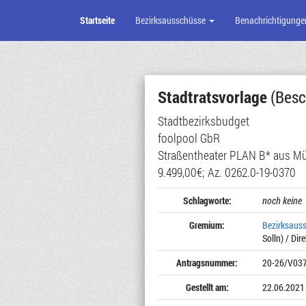
Startseite
Bezirksausschüsse
Benachrichtigunge
Zum
Seiteninhalt
Stadtratsvorlage
(Besc
Stadtbezirksbudget
foolpool GbR
Straßentheater PLAN B* aus M
9.499,00€; Az. 0262.0-19-0370
Schlagworte:
noch keine
Gremium:
Bezirksaus
Solln) / Dir
Antragsnummer:
20-26/V03
Gestellt am:
22.06.2021