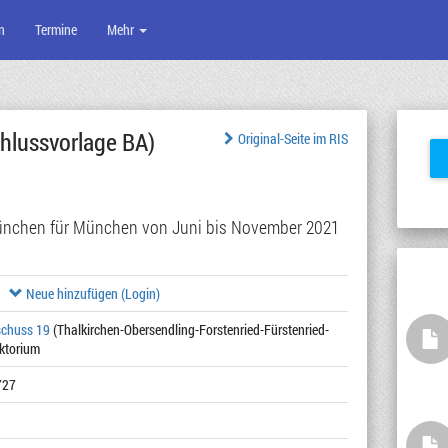
n
Termine
Mehr
hlussvorlage BA)
Original-Seite im RIS
ünchen für München von Juni bis November 2021
Neue hinzufügen (Login)
schuss 19
(Thalkirchen-Obersendling-Forstenried-Fürstenried-
ektorium
727