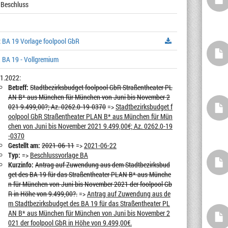
 Beschluss
:
BA 19 Vorlage foolpool GbR
 BA 19 - Vollgremium
1.2022:
Betreff:
Stadtbezirksbudget foolpool GbR Straßentheater PL
AN B* aus München für München von Juni bis November 2
021 9.499,00?; Az. 0262.0-19-0370
=>
Stadtbezirksbudget f
oolpool GbR Straßentheater PLAN B* aus München für Mün
chen von Juni bis November 2021 9.499,00€; Az. 0262.0-19
-0370
Gestellt am:
2021-06-11
=>
2021-06-22
Typ:
=>
Beschlussvorlage BA
Kurzinfo:
Antrag auf Zuwendung aus dem Stadtbezirksbud
get des BA 19 für das Straßentheater PLAN B* aus Münche
n für München von Juni bis November 2021 der foolpool Gb
R in Höhe von 9.499,00?.
=>
Antrag auf Zuwendung aus de
m Stadtbezirksbudget des BA 19 für das Straßentheater PL
AN B* aus München für München von Juni bis November 2
021 der foolpool GbR in Höhe von 9.499,00€.