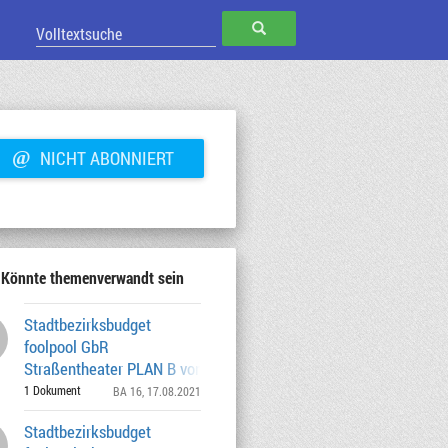
SUCHEN
@
NICHT ABONNIERT
Könnte themenverwandt sein
Stadtbezirksbudget
foolpool GbR
Straßentheater PLAN B von Juni bis
November 2021 9.499,00 € / Az.
1 Dokument
BA 16
, 17.08.2021
Stadtbezirksbudget