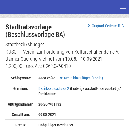
Me
Zum
Stadtratsvorlage
Seiteninhalt
Original-Seite im RIS
(Beschlussvorlage BA)
Stadtbezirksbudget
KUSCH - Verein zur Förderung von Kulturschaffenden e.V.
Banner Querung Viehhof vom 10.08. - 10.09.2021
1.200,00 Euro, Az.: 0262.0-2-0410
Schlagworte:
noch keine
Neue hinzufügen (Login)
Gremium:
Bezirksausschuss 2
(Ludwigsvorstadt-Isarvorstadt) /
Direktorium
Antragsnummer:
20-26/V04132
Gestellt am:
09.08.2021
Status:
Endgültiger Beschluss