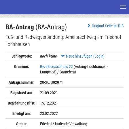
Me
Zum
BA-Antrag
(BA-Antrag)
Seiteninhalt
Original-Seite im RIS
Fuß- und Radwegverbindung: Amelbrechtweg am Friedhof
Lochhausen
Schlagworte:
noch keine
Neue hinzufügen (Login)
Gremium:
Bezirksausschuss 22
(Aubing-Lochhausen-
Langwied) / Baureferat
Antragsnummer:
20-26/B02971
Registriert am:
21.09.2021
Bearbeitungsfrist:
15.12.2021
Erledigt am:
23.02.2022
Status:
Erledigt / laufende Verwaltung