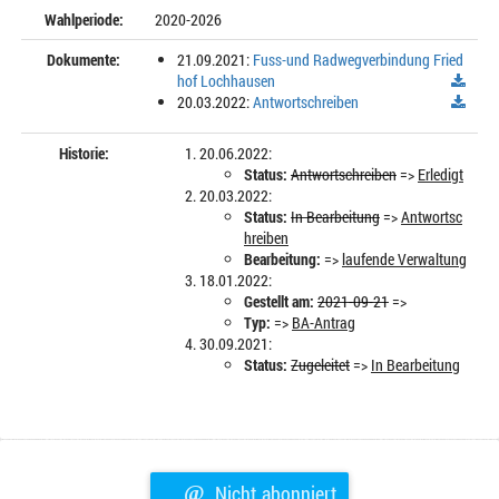
Wahlperiode:
2020-2026
Dokumente:
21.09.2021:
Fuss-und Radwegverbindung Fried
hof Lochhausen
20.03.2022:
Antwortschreiben
Historie:
20.06.2022:
Status:
Antwortschreiben
=>
Erledigt
20.03.2022:
Status:
In Bearbeitung
=>
Antwortsc
hreiben
Bearbeitung:
=>
laufende Verwaltung
18.01.2022:
Gestellt am:
2021-09-21
=>
Typ:
=>
BA-Antrag
30.09.2021:
Status:
Zugeleitet
=>
In Bearbeitung
@
Nicht abonniert