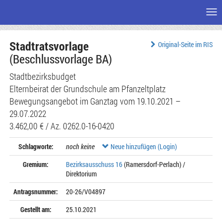
Me
Zum
Stadtratsvorlage
Seiteninhalt
Original-Seite im RIS
(Beschlussvorlage BA)
Stadtbezirksbudget
Elternbeirat der Grundschule am Pfanzeltplatz
Bewegungsangebot im Ganztag vom 19.10.2021 –
29.07.2022
3.462,00 € / Az. 0262.0-16-0420
Schlagworte:
noch keine
Neue hinzufügen (Login)
Gremium:
Bezirksausschuss 16
(Ramersdorf-Perlach) /
Direktorium
Antragsnummer:
20-26/V04897
Gestellt am:
25.10.2021