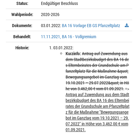
Status:
Endgültiger Beschluss
Wahlperiode:
2020-2026
Dokumente:
03.01.2022:
BA 16 Vorlage EB GS Pfanzeltplatz
Behandelt:
11.11.2021, BA 16 - Vollgremium
Historie:
03.01.2022:
Kurzinfo:
Antrag auf Zuwendung aus
dem Stadtbezirksbudget des BA 16 de
s Elternbeirates der Grundschule am P
fanzeltplatz für die Maßnahme &quot;
Bewegungsangebot im Ganztag vom
19.10.2021 – 29.07.2022&quot; in Hö
he von 3.462,00 € vom 01.09.2021.
=>
Antrag auf Zuwendung aus dem Stadt
bezirksbudget des BA 16 des Elternbei
rates der Grundschule am Pfanzeltplat
z für die Maßnahme "Bewegungsange
bot im Ganztag vom 19.10.2021 – 29.
07.2022" in Höhe von 3.462,00 € vom
01.09.2021.