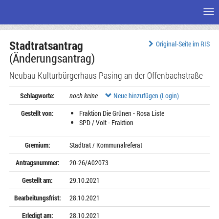
Me
Zum
Stadtratsantrag
Seiteninhalt
Original-Seite im RIS
(Änderungsantrag)
Neubau Kulturbürgerhaus Pasing an der Offenbachstraße
Schlagworte:
noch keine
Neue hinzufügen (Login)
Gestellt von:
Fraktion Die Grünen - Rosa Liste
SPD / Volt - Fraktion
Gremium:
Stadtrat / Kommunalreferat
Antragsnummer:
20-26/A02073
Gestellt am:
29.10.2021
Bearbeitungsfrist:
28.10.2021
Erledigt am:
28.10.2021