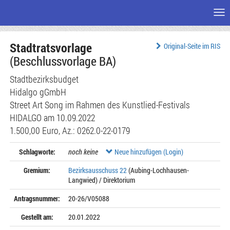
Me
Zum
Stadtratsvorlage
Seiteninhalt
Original-Seite im RIS
(Beschlussvorlage BA)
Stadtbezirksbudget
Hidalgo gGmbH
Street Art Song im Rahmen des Kunstlied-Festivals
HIDALGO am 10.09.2022
1.500,00 Euro, Az.: 0262.0-22-0179
Schlagworte:
noch keine
Neue hinzufügen (Login)
Gremium:
Bezirksausschuss 22
(Aubing-Lochhausen-
Langwied) / Direktorium
Antragsnummer:
20-26/V05088
Gestellt am:
20.01.2022