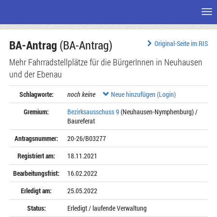
Me
Zum
BA-Antrag
(BA-Antrag)
Seiteninhalt
Original-Seite im RIS
Mehr Fahrradstellplätze für die BürgerInnen in Neuhausen
und der Ebenau
Schlagworte:
noch keine
Neue hinzufügen (Login)
Gremium:
Bezirksausschuss 9
(Neuhausen-Nymphenburg) /
Baureferat
Antragsnummer:
20-26/B03277
Registriert am:
18.11.2021
Bearbeitungsfrist:
16.02.2022
Erledigt am:
25.05.2022
Status:
Erledigt / laufende Verwaltung