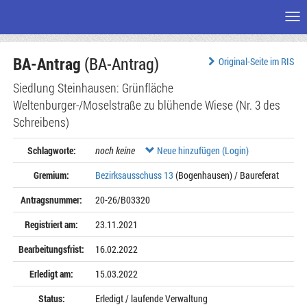
Me
Zum
BA-Antrag
(BA-Antrag)
Seiteninhalt
Original-Seite im RIS
Siedlung Steinhausen: Grünfläche
Weltenburger-/Moselstraße zu blühende Wiese (Nr. 3 des
Schreibens)
Schlagworte:
noch keine
Neue hinzufügen (Login)
Gremium:
Bezirksausschuss 13
(Bogenhausen) / Baureferat
Antragsnummer:
20-26/B03320
Registriert am:
23.11.2021
Bearbeitungsfrist:
16.02.2022
Erledigt am:
15.03.2022
Status:
Erledigt / laufende Verwaltung