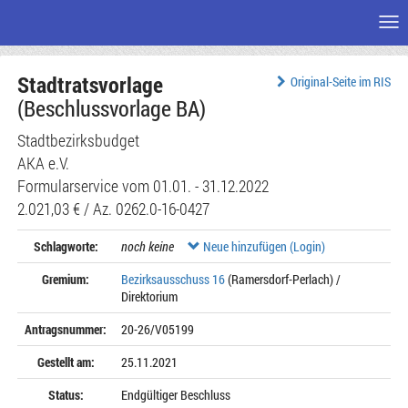
Me
Zum
Stadtratsvorlage
Seiteninhalt
Original-Seite im RIS
(Beschlussvorlage BA)
Stadtbezirksbudget
AKA e.V.
Formularservice vom 01.01. - 31.12.2022
2.021,03 € / Az. 0262.0-16-0427
Schlagworte:
noch keine
Neue hinzufügen (Login)
Gremium:
Bezirksausschuss 16
(Ramersdorf-Perlach) /
Direktorium
Antragsnummer:
20-26/V05199
Gestellt am:
25.11.2021
Status:
Endgültiger Beschluss