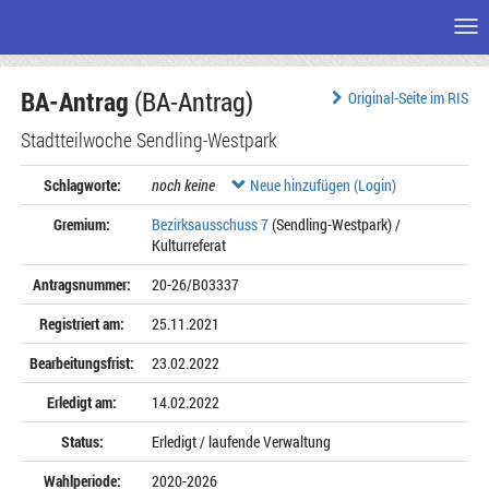
Me
Zum
BA-Antrag
(BA-Antrag)
Seiteninhalt
Original-Seite im RIS
Stadtteilwoche Sendling-Westpark
Schlagworte:
noch keine
Neue hinzufügen (Login)
Gremium:
Bezirksausschuss 7
(Sendling-Westpark) /
Kulturreferat
Antragsnummer:
20-26/B03337
Registriert am:
25.11.2021
Bearbeitungsfrist:
23.02.2022
Erledigt am:
14.02.2022
Status:
Erledigt / laufende Verwaltung
Wahlperiode:
2020-2026