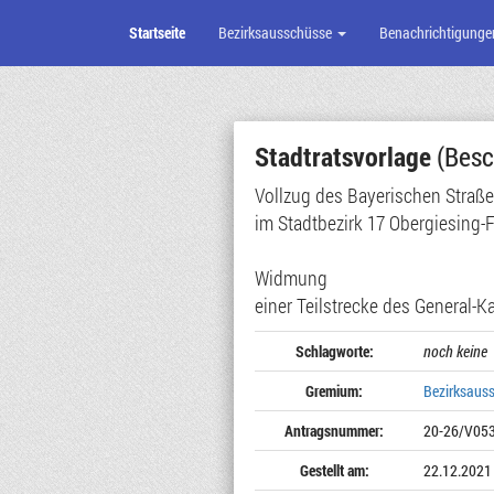
Startseite
Bezirksausschüsse
Benachrichtigunge
Zum
Seiteninhalt
Stadtratsvorlage
(Besc
Vollzug des Bayerischen Straß
im Stadtbezirk 17 Obergiesing-
Widmung
einer Teilstrecke des General-
Schlagworte:
noch keine
Gremium:
Bezirksaus
Antragsnummer:
20-26/V05
Gestellt am:
22.12.2021