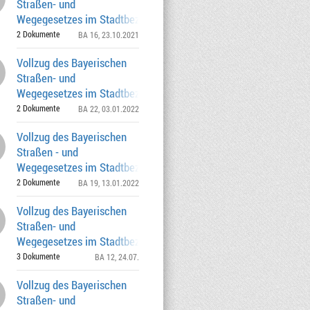
Straßen- und
Wegegesetzes im Stadtbezirk 16
Ramersdorf-Perlach Widmung
2 Dokumente
BA 16
, 23.10.2021
Vollzug des Bayerischen
Straßen- und
Wegegesetzes im Stadtbezirk 22 Aubing-
Lochhausen-Langwied W
2 Dokumente
BA 22
, 03.01.2022
Vollzug des Bayerischen
Straßen - und
Wegegesetzes im Stadtbezirk 19
Thalkirchen-Obersendling-For
2 Dokumente
BA 19
, 13.01.2022
Vollzug des Bayerischen
Straßen- und
Wegegesetzes im Stadtbezirk 12
Schwabing-Freimann Widmungen
3 Dokumente
BA 12
, 24.07.
Vollzug des Bayerischen
Straßen- und