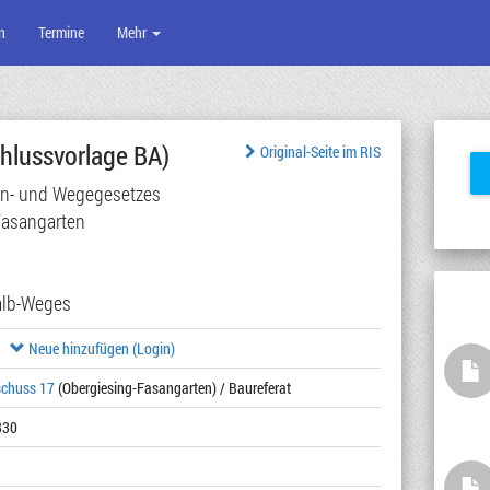
n
Termine
Mehr
hlussvorlage BA)
Original-Seite im RIS
en- und Wegegesetzes
Fasangarten
Kalb-Weges
Neue hinzufügen (Login)
schuss 17
(Obergiesing-Fasangarten) / Baureferat
330