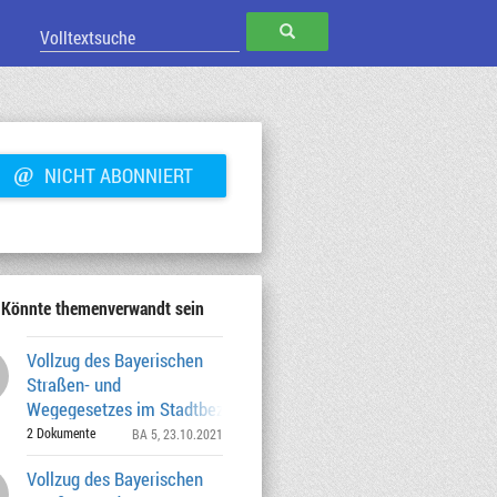
SUCHEN
@
NICHT ABONNIERT
Könnte themenverwandt sein
Vollzug des Bayerischen
Straßen- und
Wegegesetzes im Stadtbezirk 5 Au-
Haidhausen Widmung einer T
2 Dokumente
BA 5
, 23.10.2021
Vollzug des Bayerischen