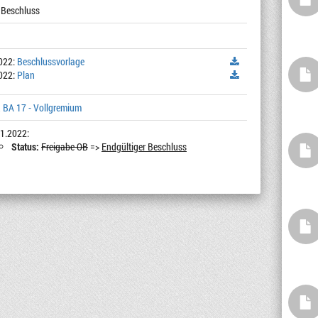
 Beschluss
022:
Beschlussvorlage
022:
Plan
 BA 17 - Vollgremium
1.2022:
Status:
Freigabe OB
=>
Endgültiger Beschluss