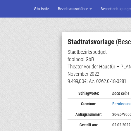
Startseite
Bezirksausschüsse
Benachrichtigunge
Zum
Seiteninhalt
Stadtratsvorlage
(Besc
Stadtbezirksbudget
foolpool GbR
Theater vor der Haustür – PLA
November 2022
9.499,00€; Az. 0262.0-18-0281
Schlagworte:
noch keine
Gremium:
Bezirksaus
Antragsnummer:
20-26/V05
Gestellt am:
02.02.2022