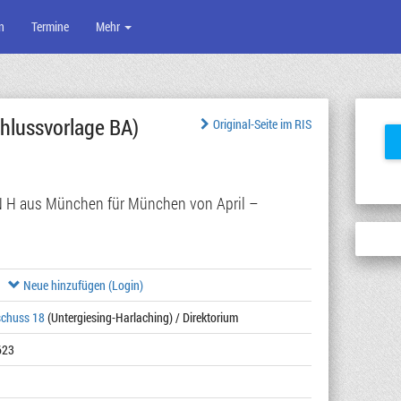
n
Termine
Mehr
hlussvorlage BA)
Original-Seite im RIS
N H aus München für München von April –
Neue hinzufügen (Login)
schuss 18
(Untergiesing-Harlaching) / Direktorium
623