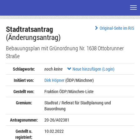
Me
Zum
Stadtratsantrag
Seiteninhalt
Original-Seite im RIS
(Änderungsantrag)
Bebauungsplan mit Grünordnung Nr. 1638 Ottobrunner
Straße
Schlagworte:
noch keine
Neue hinzufügen (Login)
Initiiert von:
Dirk Höpner
(ÖDP/Münchner)
Gestellt von:
Fraktion ÖDP/München-Liste
Gremium:
Stadtrat / Referat für Stadtplanung und
Bauordnung
Antragsnummer:
20-26/A02381
Gestellt u.
10.02.2022
registriert: