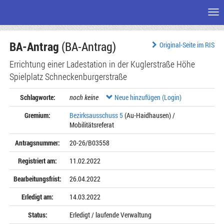
Me
Zum
BA-Antrag
(BA-Antrag)
Seiteninhalt
Original-Seite im RIS
Errichtung einer Ladestation in der Kuglerstraße Höhe
Spielplatz Schneckenburgerstraße
Schlagworte:
noch keine
Neue hinzufügen (Login)
Gremium:
Bezirksausschuss 5
(Au-Haidhausen) /
Mobilitätsreferat
Antragsnummer:
20-26/B03558
Registriert am:
11.02.2022
Bearbeitungsfrist:
26.04.2022
Erledigt am:
14.03.2022
Status:
Erledigt / laufende Verwaltung