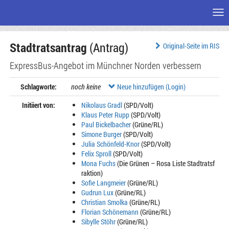
Me
Zum
Stadtratsantrag
(Antrag)
Seiteninhalt
Original-Seite im RIS
ExpressBus-Angebot im Münchner Norden verbessern
Schlagworte:
noch keine
Neue hinzufügen (Login)
Initiiert von:
Nikolaus Gradl
(SPD/Volt)
Klaus Peter Rupp
(SPD/Volt)
Paul Bickelbacher
(Grüne/RL)
Simone Burger
(SPD/Volt)
Julia Schönfeld-Knor
(SPD/Volt)
Felix Sproll
(SPD/Volt)
Mona Fuchs
(Die Grünen – Rosa Liste Stadtratsf
raktion)
Sofie Langmeier
(Grüne/RL)
Gudrun Lux
(Grüne/RL)
Christian Smolka
(Grüne/RL)
Florian Schönemann
(Grüne/RL)
Sibylle Stöhr
(Grüne/RL)