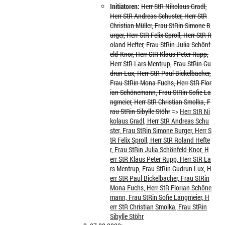
Initiatoren:
Herr StR Nikolaus Gradl,
Herr StR Andreas Schuster, Herr StR
Christian Müller, Frau StRin Simone B
urger, Herr StR Felix Sproll, Herr StR R
oland Hefter, Frau StRin Julia Schönf
eld-Knor, Herr StR Klaus Peter Rupp,
Herr StR Lars Mentrup, Frau StRin Gu
drun Lux, Herr StR Paul Bickelbacher,
Frau StRin Mona Fuchs, Herr StR Flor
ian Schönemann, Frau StRin Sofie La
ngmeier, Herr StR Christian Smolka, F
rau StRin Sibylle Stöhr
=>
Herr StR Ni
kolaus Gradl, Herr StR Andreas Schu
ster, Frau StRin Simone Burger, Herr S
tR Felix Sproll, Herr StR Roland Hefte
r, Frau StRin Julia Schönfeld-Knor, H
err StR Klaus Peter Rupp, Herr StR La
rs Mentrup, Frau StRin Gudrun Lux, H
err StR Paul Bickelbacher, Frau StRin
Mona Fuchs, Herr StR Florian Schöne
mann, Frau StRin Sofie Langmeier, H
err StR Christian Smolka, Frau StRin
Sibylle Stöhr