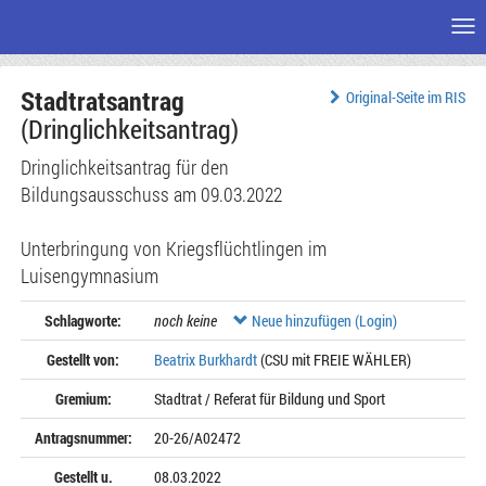
Me
Zum
Stadtratsantrag
Seiteninhalt
Original-Seite im RIS
(Dringlichkeitsantrag)
Dringlichkeitsantrag für den
Bildungsausschuss am 09.03.2022
Unterbringung von Kriegsflüchtlingen im
Luisengymnasium
Schlagworte:
noch keine
Neue hinzufügen (Login)
Gestellt von:
Beatrix Burkhardt
(CSU mit FREIE WÄHLER)
Gremium:
Stadtrat / Referat für Bildung und Sport
Antragsnummer:
20-26/A02472
Gestellt u.
08.03.2022