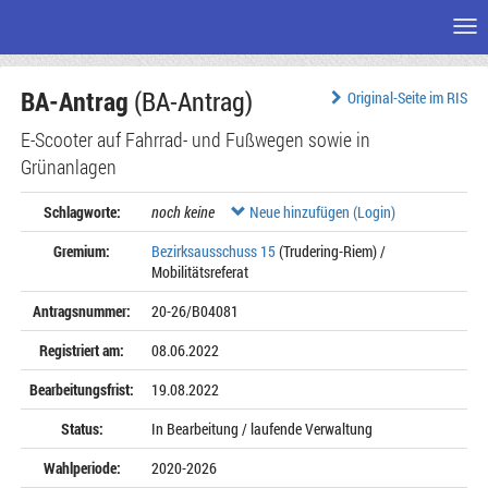
Me
Zum
BA-Antrag
(BA-Antrag)
Seiteninhalt
Original-Seite im RIS
E-Scooter auf Fahrrad- und Fußwegen sowie in
Grünanlagen
Schlagworte:
noch keine
Neue hinzufügen (Login)
Gremium:
Bezirksausschuss 15
(Trudering-Riem) /
Mobilitätsreferat
Antragsnummer:
20-26/B04081
Registriert am:
08.06.2022
Bearbeitungsfrist:
19.08.2022
Status:
In Bearbeitung / laufende Verwaltung
Wahlperiode:
2020-2026