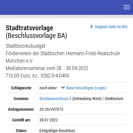
Me
Zum
Stadtratsvorlage
Seiteninhalt
Original-Seite im RIS
(Beschlussvorlage BA)
Stadtbezirksbudget
Förderverein der Städtischen Hermann-Frieb-Realschule
München e.V.
Mediatorenseminar vom 28. - 30.09.2022
710,00 Euro, Az.: 0262.0-4-0406
Schlagworte:
noch keine
Neue hinzufügen (Login)
Gremium:
Bezirksausschuss 4
(Schwabing-West) / Direktorium
Antragsnummer:
20-26/V07073
Gestellt am:
28.07.2022
Status:
Endgültiger Beschluss