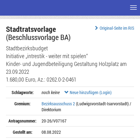
Me
Zum
Stadtratsvorlage
Seiteninhalt
Original-Seite im RIS
(Beschlussvorlage BA)
Stadtbezirksbudget
Initiative „intrestik - weiter mit spielen“
Kinder- und Jugendbeteiligung Gestaltung Holzplatz am
23.09.2022
1.680,00 Euro, Az.: 0262.0-2-0461
Schlagworte:
noch keine
Neue hinzufügen (Login)
Gremium:
Bezirksausschuss 2
(Ludwigsvorstadt-Isarvorstadt) /
Direktorium
Antragsnummer:
20-26/V07167
Gestellt am:
08.08.2022