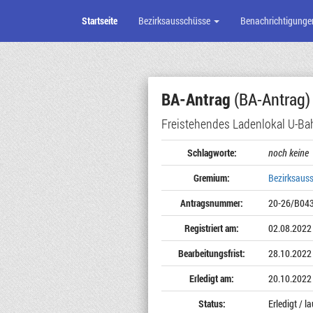
Startseite
Bezirksausschüsse
Benachrichtigunge
Zum
Seiteninhalt
BA-Antrag
(BA-Antrag)
Freistehendes Ladenlokal U-Ba
Schlagworte:
noch keine
Gremium:
Bezirksaus
Antragsnummer:
20-26/B04
Registriert am:
02.08.2022
Bearbeitungsfrist:
28.10.2022
Erledigt am:
20.10.2022
Status:
Erledigt / 