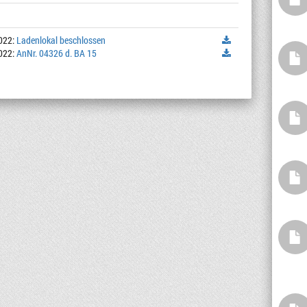
022:
Ladenlokal beschlossen
022:
AnNr. 04326 d. BA 15