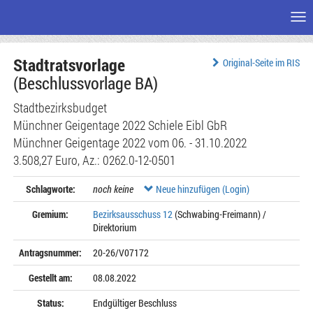
Me
Zum
Stadtratsvorlage
Seiteninhalt
Original-Seite im RIS
(Beschlussvorlage BA)
Stadtbezirksbudget
Münchner Geigentage 2022 Schiele Eibl GbR
Münchner Geigentage 2022 vom 06. - 31.10.2022
3.508,27 Euro, Az.: 0262.0-12-0501
Schlagworte:
noch keine
Neue hinzufügen (Login)
Gremium:
Bezirksausschuss 12
(Schwabing-Freimann) /
Direktorium
Antragsnummer:
20-26/V07172
Gestellt am:
08.08.2022
Status:
Endgültiger Beschluss