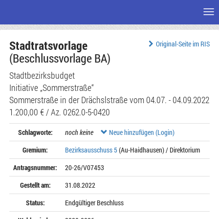
Me
Zum
Stadtratsvorlage
Seiteninhalt
Original-Seite im RIS
(Beschlussvorlage BA)
Stadtbezirksbudget
Initiative „Sommerstraße“
Sommerstraße in der Drächslstraße vom 04.07. - 04.09.2022
1.200,00 € / Az. 0262.0-5-0420
Schlagworte:
noch keine
Neue hinzufügen (Login)
Gremium:
Bezirksausschuss 5
(Au-Haidhausen) / Direktorium
Antragsnummer:
20-26/V07453
Gestellt am:
31.08.2022
Status:
Endgültiger Beschluss