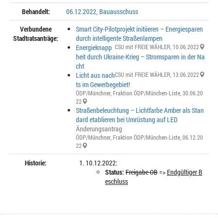
Behandelt:
06.12.2022, Bauausschuss
Verbundene
Smart City-Pilotprojekt initiieren – Energiesparen
Stadtratsanträge:
durch intelligente Straßenlampen
Energieknapp
CSU mit FREIE WÄHLER
, 10.06.2022
heit durch Ukraine-Krieg – Stromsparen in der Na
cht
Licht aus nach
CSU mit FREIE WÄHLER
, 13.06.2022
ts im Gewerbegebiet!
ÖDP/Münchner
,
Fraktion ÖDP/München-Liste
, 30.06.20
22
Straßenbeleuchtung – Lichtfarbe Amber als Stan
dard etablieren bei Umrüstung auf LED
Änderungsantrag
ÖDP/Münchner
,
Fraktion ÖDP/München-Liste
, 06.12.20
22
Historie:
10.12.2022:
Status:
Freigabe OB
=>
Endgültiger B
eschluss