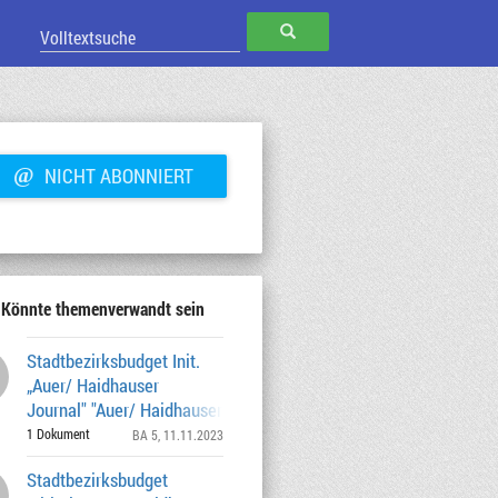
SUCHEN
@
NICHT ABONNIERT
Könnte themenverwandt sein
Stadtbezirksbudget Init.
„Auer/ Haidhauser
Journal" "Auer/ Haidhauser Journal“ von
April 2024 -Ja
1 Dokument
BA 5
, 11.11.2023
Stadtbezirksbudget