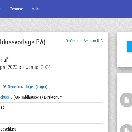
n
Termine
Mehr
hlussvorlage BA)
Original-Seite im RIS
rnal“
ril 2023 bis Januar 2024
Neue hinzufügen (Login)
schuss 5
(Au-Haidhausen) / Direktorium
112
 Beschluss