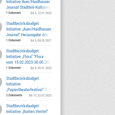
Initiative Auer/Haidhauser
Journal Stadtteil-Kulturmagazin
Auer/Haidhauser Jou
1 Dokument
BA 5
, 22.01.2022
Stadtbezirksbudget
Initiative „Auer/Haidhauser
Journal“ Herausgabe des
Auer/Haidhauser Journals v
1 Dokument
BA 5
, 09.05.2021
Stadtbezirksbudget
Initiative „Flora“ “Flora
vom 15.02.2023-30.06.2023“ 4.000,00 € /
AZ: 0262.0-
1 Dokument
BA 6
, 05.01.2023
Stadtbezirksbudget
Initiative
„Papiertheaterfestival“ 7. Münchner
Papiertheaterfestival vom 19.-2
2 Dokumente
BA 13
, 23.07.2023
Stadtbezirksbudget
Initiative „Buntes Viertel“