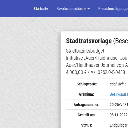
Startseite
Bezirksausschüsse
Benachrichtigunge
Zum
Seiteninhalt
Stadtratsvorlage
(Besc
Stadtbezirksbudget
Initiative „Auer/Haidhauser Jou
Auer/Haidhauser Journal von Ap
4.000,00 € / Az. 0262.0-5-0438
Schlagworte:
noch keine
Gremium:
Bezirksaus
Antragsnummer:
20-26/V08
Gestellt am:
08.11.2022
Status:
Endgültiger