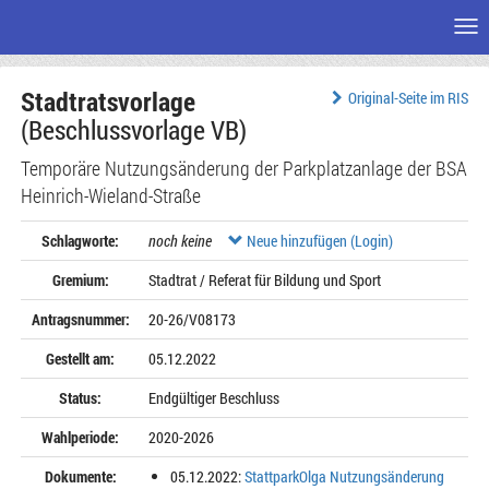
Me
Zum
Stadtratsvorlage
Seiteninhalt
Original-Seite im RIS
(Beschlussvorlage VB)
Temporäre Nutzungsänderung der Parkplatzanlage der BSA
Heinrich-Wieland-Straße
Schlagworte:
noch keine
Neue hinzufügen (Login)
Gremium:
Stadtrat / Referat für Bildung und Sport
Antragsnummer:
20-26/V08173
Gestellt am:
05.12.2022
Status:
Endgültiger Beschluss
Wahlperiode:
2020-2026
Dokumente:
05.12.2022:
StattparkOlga Nutzungsänderung