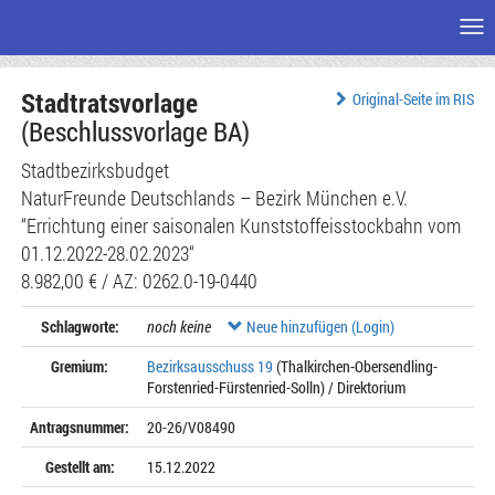
Me
Zum
Stadtratsvorlage
Seiteninhalt
Original-Seite im RIS
(Beschlussvorlage BA)
Stadtbezirksbudget
NaturFreunde Deutschlands – Bezirk München e.V.
“Errichtung einer saisonalen Kunststoffeisstockbahn vom
01.12.2022-28.02.2023“
8.982,00 € / AZ: 0262.0-19-0440
Schlagworte:
noch keine
Neue hinzufügen (Login)
Gremium:
Bezirksausschuss 19
(Thalkirchen-Obersendling-
Forstenried-Fürstenried-Solln) / Direktorium
Antragsnummer:
20-26/V08490
Gestellt am:
15.12.2022