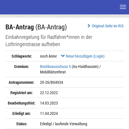
Me
Zum
BA-Antrag
(BA-Antrag)
Seiteninhalt
Original-Seite im RIS
Einbahnregelung für Radfahrer*innen in der
Lothringerstrasse aufheben
Schlagworte:
noch keine
Neue hinzufügen (Login)
Gremium:
Bezirksausschuss 5
(Au-Haidhausen) /
Mobilitätsreferat
Antragsnummer:
20-26/B04934
Registriert am:
22.12.2022
Bearbeitungsfrist:
14.03.2023
Erledigt am:
11.04.2024
Status:
Erledigt / laufende Verwaltung