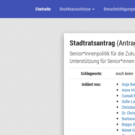
Startseite
Bezirksausschüsse
Benachrichtigunge
Zum
Seiteninhalt
Stadtratsantrag
(Antra
Senior*innenpolitik für die Zuku
Unterstützung für Senior*innen
Schlagworte:
noch keine
Initiiert von:
Anja Be
Anne H
Cumali 
Sofie L
Christi
Dr. Chri
Barbara
Beppo 
Nimet 