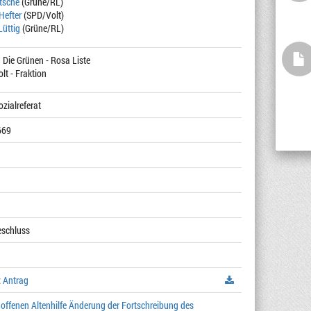
itsche
(Grüne/RL)
Hefter
(SPD/Volt)
Lüttig
(Grüne/RL)
 Die Grünen - Rosa Liste
lt - Fraktion
ozialreferat
669
Beschluss
:
Antrag
offenen Altenhilfe Änderung der Fortschreibung des