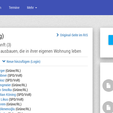
n
Termine
Mehr
g)
Original-Seite im RIS
nft (3)
 ausbauen, die in ihrer eigenen Wohnung leben
Neue hinzufügen (Login)
rger
(Grüne/RL)
übner
(SPD/Volt)
Naz
(SPD/Volt)
angmeier
(Grüne/RL)
an Smolka
(Grüne/RL)
stian Köning
(SPD/Volt)
 Likus
(SPD/Volt)
Brem
(Grüne/RL)
Gökmenoĝlu
(Grüne/RL)