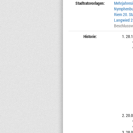
Stadtratsvorlagen:
Mehrjahresi
Nymphenburg
Riem 20. St
Langwied 23
Beschlussv
Historie:
28.1
20.0
28.0