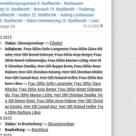
nvestitionsprogramms 9. Stadtbezirk – Neuhausen-
 10. Stadtbezirk – Moosach 15. Stadtbezirk – Trudering-
adtbezirk – Hadern 22. Stadtbezirk – Aubing-Lochhausen-
. Stadtbezirk – Allach-Untermenzing 25. Stadtbezirk – Laim
orlage VB
15.12.2023
2.2023:
Status:
Sitzungsvorlage
=>
Erledigt
Initiatoren:
Frau StRin Sofie Langmeier, Frau StRin Clara Nit
sche, Herr StR Bernd Schreyer, Frau StRin Anja Berger, Frau
StRin Nimet Gökmenoĝlu, Frau StRin Marion Lüttig, Herr St
R Christian Smolka, Herr StR Beppo Brem, Frau StRin Anne
Hübner, Herr StR Christian Köning, Herr StR Christian Müller,
Herr StR Cumali Naz, Herr StR Roland Hefter, Frau StRin Bar
bara Likus
=>
Frau StRin Sofie Langmeier, Frau StRin Clara
Nitsche, Frau StRin Anja Berger, Frau StRin Nimet Gökmeno
ĝlu, Frau StRin Marion Lüttig, Herr StR Christian Smolka, He
rr StR Beppo Brem, Frau StRin Anne Hübner, Herr StR Christi
an Köning, Herr StR Cumali Naz, Herr StR Roland Hefter, Fra
u StRin Barbara Likus
9.2023:
Status:
In Bearbeitung
=>
Sitzungsvorlage
Bearbeitung:
=>
Beschluss
2.2023: