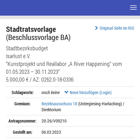
Me
Zum
Stadtratsvorlage
Seiteninhalt
Original-Seite im RIS
(Beschlussvorlage BA)
Stadtbezirksbudget
Isarlust e.V.
“Kunstprojekt und Reallabor „A River Happening“ vom
01.05.2023 – 30.11.2023“
5.000,00 € / AZ: 0262.0-18-0336
Schlagworte:
noch keine
Neue hinzufügen (Login)
Gremium:
Bezirksausschuss 18
(Untergiesing-Harlaching) /
Direktorium
Antragsnummer:
20-26/V09210
Gestellt am:
06.03.2023