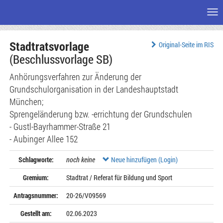
Me
Zum
Stadtratsvorlage
Seiteninhalt
Original-Seite im RIS
(Beschlussvorlage SB)
Anhörungsverfahren zur Änderung der
Grundschulorganisation in der Landeshauptstadt
München;
Sprengeländerung bzw. -errichtung der Grundschulen
- Gustl-Bayrhammer-Straße 21
- Aubinger Allee 152
Schlagworte:
noch keine
Neue hinzufügen (Login)
Gremium:
Stadtrat / Referat für Bildung und Sport
Antragsnummer:
20-26/V09569
Gestellt am:
02.06.2023