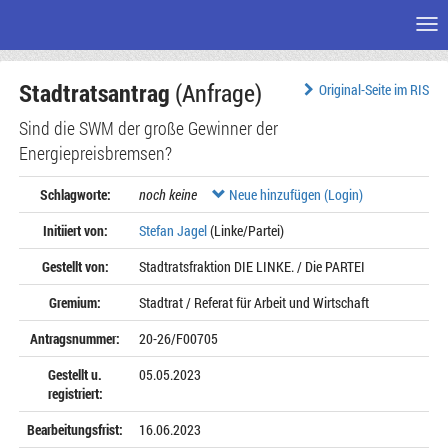
Me
Zum
Stadtratsantrag
(Anfrage)
Seiteninhalt
Original-Seite im RIS
Sind die SWM der große Gewinner der
Energiepreisbremsen?
Schlagworte:
noch keine
Neue hinzufügen (Login)
Initiiert von:
Stefan Jagel
(Linke/Partei)
Gestellt von:
Stadtratsfraktion DIE LINKE. / Die PARTEI
Gremium:
Stadtrat / Referat für Arbeit und Wirtschaft
Antragsnummer:
20-26/F00705
Gestellt u.
05.05.2023
registriert:
Bearbeitungsfrist:
16.06.2023