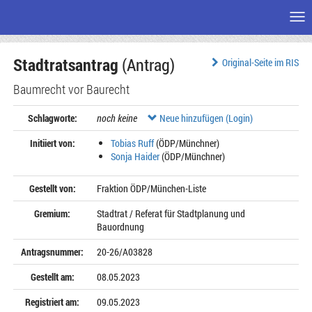
Me
Zum
Stadtratsantrag
(Antrag)
Seiteninhalt
Original-Seite im RIS
Baumrecht vor Baurecht
Schlagworte:
noch keine
Neue hinzufügen (Login)
Initiiert von:
Tobias Ruff
(ÖDP/Münchner)
Sonja Haider
(ÖDP/Münchner)
Gestellt von:
Fraktion ÖDP/München-Liste
Gremium:
Stadtrat / Referat für Stadtplanung und
Bauordnung
Antragsnummer:
20-26/A03828
Gestellt am:
08.05.2023
Registriert am:
09.05.2023