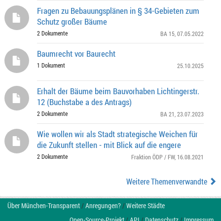
Fragen zu Bebauungsplänen in § 34-Gebieten zum
Schutz großer Bäume
2 Dokumente
BA 15
, 07.05.2022
Baumrecht vor Baurecht
1 Dokument
25.10.2025
Erhalt der Bäume beim Bauvorhaben Lichtingerstr.
12 (Buchstabe a des Antrags)
2 Dokumente
BA 21
, 23.07.2023
Wie wollen wir als Stadt strategische Weichen für
die Zukunft stellen - mit Blick auf die engere
2 Dokumente
Fraktion ÖDP / FW
, 16.08.2021
Weitere Themenverwandte
Über München-Transparent
/
Anregungen?
/
Weitere Städte
Open-Source-Projekt
/
API
/
Datenschutz
/
Impressum