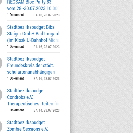
REGSAM Bloc Party 83
vom 28.-30.07.2023 10.000,00 € / Az.
0262.0-16-0528
1 Dokument
BA 16
, 23.07.2023
Stadtbezirksbudget Bibsi
Staiger GmbH Bad Irmgard
(im Kiosk U-Bahnhof Michaelibad) vom
13.07. - 3
1 Dokument
BA 16
, 23.07.2023
Stadtbezirksbudget
Freundeskreis der städt.
schulartenunabhängigen
Orientierungsstufe e.V. Anscha
1 Dokument
BA 16
, 23.07.2023
Stadtbezirksbudget
Condrobs e.V.
Therapeutisches Reiten für
suchtmittelkranke und substituierte E
1 Dokument
BA 14
, 23.07.2023
Stadtbezirksbudget
Zombie Sessions e.V.