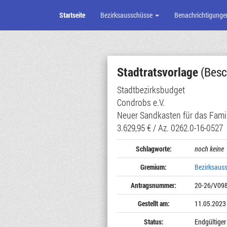
Startseite
Bezirksausschüsse
Benachrichtigunge
Zum
Seiteninhalt
Stadtratsvorlage
(Besc
Stadtbezirksbudget
Condrobs e.V.
Neuer Sandkasten für das Fami
3.629,95 € / Az. 0262.0-16-0527
Schlagworte:
noch keine
Gremium:
Bezirksaus
Antragsnummer:
20-26/V09
Gestellt am:
11.05.2023
Status:
Endgültiger