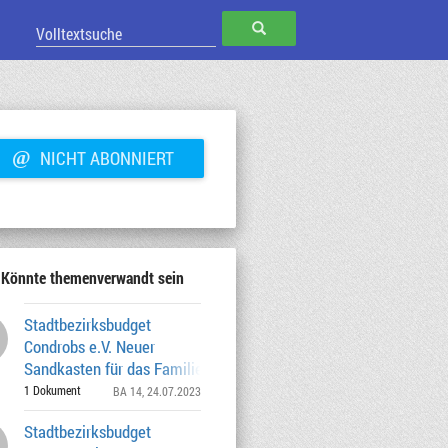
SUCHEN
@
NICHT ABONNIERT
Könnte themenverwandt sein
Stadtbezirksbudget
Condrobs e.V. Neuer
Sandkasten für das Familienzentrum
Ramersdorf vom 15.08. -
1 Dokument
BA 14
, 24.07.2023
Stadtbezirksbudget