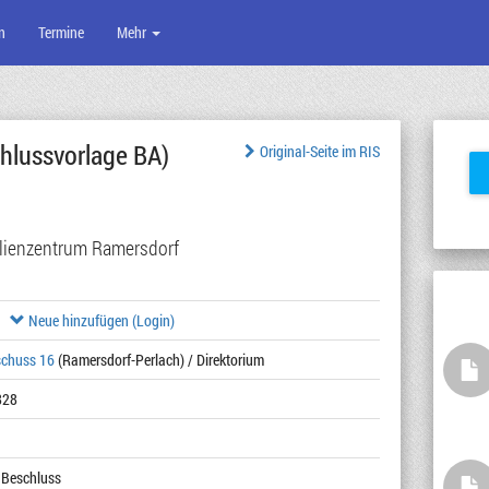
n
Termine
Mehr
hlussvorlage BA)
Original-Seite im RIS
lienzentrum Ramersdorf
Neue hinzufügen (Login)
schuss 16
(Ramersdorf-Perlach) / Direktorium
828
 Beschluss