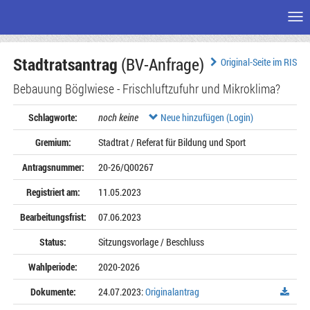
Me
Zum
Stadtratsantrag
(BV-Anfrage)
Seiteninhalt
Original-Seite im RIS
Bebauung Böglwiese - Frischluftzufuhr und Mikroklima?
Schlagworte:
noch keine
Neue hinzufügen (Login)
Gremium:
Stadtrat / Referat für Bildung und Sport
Antragsnummer:
20-26/Q00267
Registriert am:
11.05.2023
Bearbeitungsfrist:
07.06.2023
Status:
Sitzungsvorlage / Beschluss
Wahlperiode:
2020-2026
Dokumente:
24.07.2023:
Originalantrag