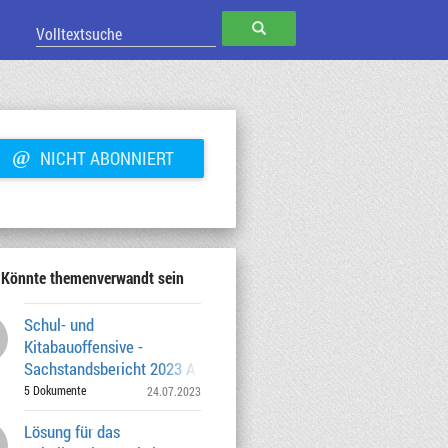
SUCHEN
@
NICHT ABONNIERT
Könnte themenverwandt sein
Schul- und
Kitabauoffensive -
Sachstandsbericht 2023 A Erläuterung der
Ausgangslage im Hinblick
5 Dokumente
24.07.2023
Lösung für das