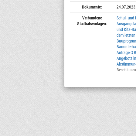
Dokumente:
24.07.2023
Verbundene
Schul- und 
Stadtratsvorlagen:
Ausgangslag
und Kita-B
dem letzten
Bauprogram
Bauunterha
Anfrage G B
Angebots im
Abstimmun
Beschlussv