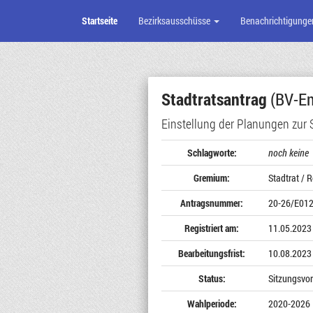
Startseite
Bezirksausschüsse
Benachrichtigunge
Zum
Seiteninhalt
Stadtratsantrag
(BV-Em
Einstellung der Planungen zur 
Schlagworte:
noch keine
Gremium:
Stadtrat / R
Antragsnummer:
20-26/E01
Registriert am:
11.05.2023
Bearbeitungsfrist:
10.08.2023
Status:
Sitzungsvor
Wahlperiode:
2020-2026