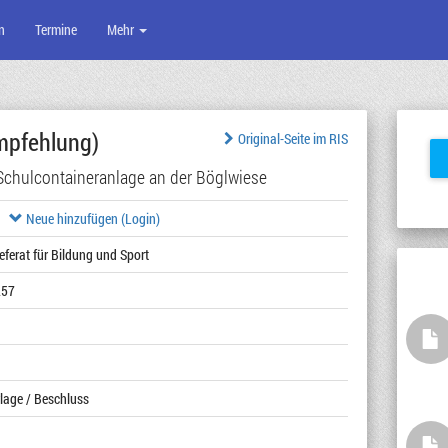
n
Termine
Mehr
pfehlung)
Original-Seite im RIS
Schulcontaineranlage an der Böglwiese
Neue hinzufügen (Login)
eferat für Bildung und Sport
257
lage / Beschluss