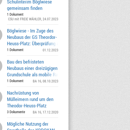
Schulinterim Böglwiese
gemeinsam finden
1 Dokument
CSU mit FREIE WÄHLER
, 24.07.2023
Böglwiese - Im Zuge des
Neubaus der GS Theordor-
Heuss-Platz: Überprüfung aller möglichen
Interims
1 Dokument
01.12.2023
Bau des befristeten
Neubaus einer dreizügigen
Grundschule als mobile Raumeinheit auf
der Wiese be
1 Dokument
BA 16
, 08.10.2023
Nachrüstung von
Mülleimern rund um den
Theodor-Heuss-Platz
3 Dokumente
BA 16
, 17.12.2020
Mögliche Nutzung der