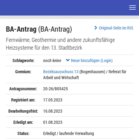
Me
Zum
BA-Antrag
(BA-Antrag)
Seiteninhalt
Original-Seite im RIS
Fernwärme, Geothermie und andere zukunftsfähige
Heizsysteme für den 13. Stadtbezirk
Schlagworte:
noch keine
Neue hinzufügen (Login)
Gremium:
Bezirksausschuss 13
(Bogenhausen) / Referat für
Arbeit und Wirtschaft
Antragsnummer:
20-26/B05425
Registriert am:
17.05.2023
Bearbeitungsfrist:
16.08.2023
Erledigt am:
01.08.2023
Status:
Erledigt / laufende Verwaltung