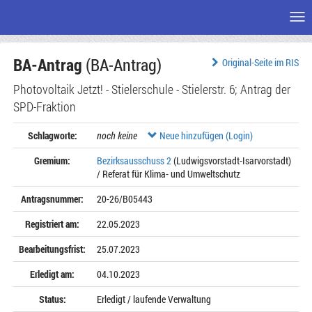
Me
Zum
BA-Antrag
(BA-Antrag)
Seiteninhalt
Original-Seite im RIS
Photovoltaik Jetzt! - Stielerschule - Stielerstr. 6; Antrag der
SPD-Fraktion
Schlagworte:
noch keine
Neue hinzufügen (Login)
Gremium:
Bezirksausschuss 2
(Ludwigsvorstadt-Isarvorstadt)
/ Referat für Klima- und Umweltschutz
Antragsnummer:
20-26/B05443
Registriert am:
22.05.2023
Bearbeitungsfrist:
25.07.2023
Erledigt am:
04.10.2023
Status:
Erledigt / laufende Verwaltung