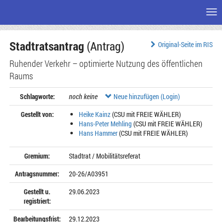
Me
Zum
Stadtratsantrag
(Antrag)
Seiteninhalt
Original-Seite im RIS
Ruhender Verkehr – optimierte Nutzung des öffentlichen
Raums
Schlagworte:
noch keine
Neue hinzufügen (Login)
Gestellt von:
Heike Kainz
(CSU mit FREIE WÄHLER)
Hans-Peter Mehling
(CSU mit FREIE WÄHLER)
Hans Hammer
(CSU mit FREIE WÄHLER)
Gremium:
Stadtrat / Mobilitätsreferat
Antragsnummer:
20-26/A03951
Gestellt u.
29.06.2023
registriert:
Bearbeitungsfrist:
29.12.2023