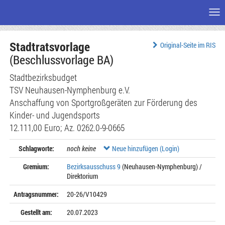
Me
Zum
Stadtratsvorlage
Seiteninhalt
Original-Seite im RIS
(Beschlussvorlage BA)
Stadtbezirksbudget
TSV Neuhausen-Nymphenburg e.V.
Anschaffung von Sportgroßgeräten zur Förderung des
Kinder- und Jugendsports
12.111,00 Euro; Az. 0262.0-9-0665
Schlagworte:
noch keine
Neue hinzufügen (Login)
Gremium:
Bezirksausschuss 9
(Neuhausen-Nymphenburg) /
Direktorium
Antragsnummer:
20-26/V10429
Gestellt am:
20.07.2023