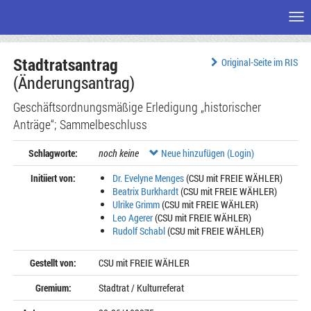
Me
Zum
Stadtratsantrag
Seiteninhalt
Original-Seite im RIS
(Änderungsantrag)
Geschäftsordnungsmäßige Erledigung „historischer
Anträge“; Sammelbeschluss
Schlagworte:
noch keine
Neue hinzufügen (Login)
Initiiert von:
Dr. Evelyne Menges
(CSU mit FREIE WÄHLER)
Beatrix Burkhardt
(CSU mit FREIE WÄHLER)
Ulrike Grimm
(CSU mit FREIE WÄHLER)
Leo Agerer
(CSU mit FREIE WÄHLER)
Rudolf Schabl
(CSU mit FREIE WÄHLER)
Gestellt von:
CSU mit FREIE WÄHLER
Gremium:
Stadtrat / Kulturreferat