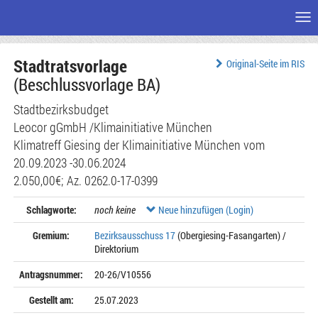
Me
Zum
Stadtratsvorlage
Seiteninhalt
Original-Seite im RIS
(Beschlussvorlage BA)
Stadtbezirksbudget
Leocor gGmbH /Klimainitiative München
Klimatreff Giesing der Klimainitiative München vom
20.09.2023 -30.06.2024
2.050,00€; Az. 0262.0-17-0399
Schlagworte:
noch keine
Neue hinzufügen (Login)
Gremium:
Bezirksausschuss 17
(Obergiesing-Fasangarten) /
Direktorium
Antragsnummer:
20-26/V10556
Gestellt am:
25.07.2023