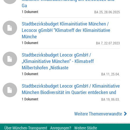
Ga
1 Dokument
BA 25
, 28.06.2025
Stadtbezirksbudget Klimainitiative München /
Lecocor gGmbH “Klimatreff der Klimainitiative
Münche
1 Dokument
BA 7
, 22.07.2023
Stadtbezirksbudget Leocor gGmbH /
„Klimainitiative München“ - Klimatreff
Milbertshofen „Nistkaste
1 Dokument
BA 11
, 25.04.
Stadtbezirksbudget Leocor gGmbH / Klimainitiative
München Biodiversität im Quartier entdecken und
1 Dokument
BA 19
, 06.03.
Weitere Themenverwandte
Über München-Transparent
/
Anregungen?
/
Weitere Städte