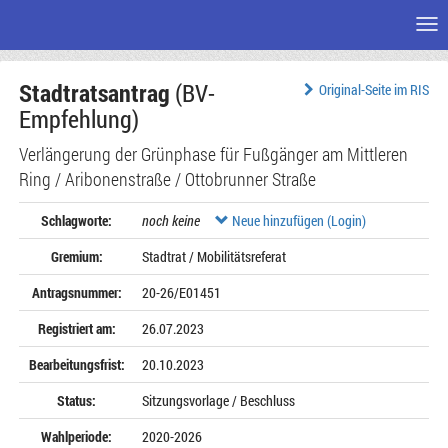
Me
Zum
Stadtratsantrag
(BV-
Seiteninhalt
Original-Seite im RIS
Empfehlung)
Verlängerung der Grünphase für Fußgänger am Mittleren
Ring / Aribonenstraße / Ottobrunner Straße
Schlagworte:
noch keine
Neue hinzufügen (Login)
Gremium:
Stadtrat / Mobilitätsreferat
Antragsnummer:
20-26/E01451
Registriert am:
26.07.2023
Bearbeitungsfrist:
20.10.2023
Status:
Sitzungsvorlage / Beschluss
Wahlperiode:
2020-2026