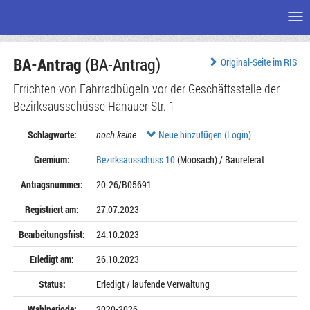
Me
Zum
BA-Antrag
(BA-Antrag)
Seiteninhalt
Original-Seite im RIS
Errichten von Fahrradbügeln vor der Geschäftsstelle der
Bezirksausschüsse Hanauer Str. 1
Schlagworte:
noch keine
Neue hinzufügen (Login)
Gremium:
Bezirksausschuss 10
(Moosach) / Baureferat
Antragsnummer:
20-26/B05691
Registriert am:
27.07.2023
Bearbeitungsfrist:
24.10.2023
Erledigt am:
26.10.2023
Status:
Erledigt / laufende Verwaltung
Wahlperiode:
2020-2026